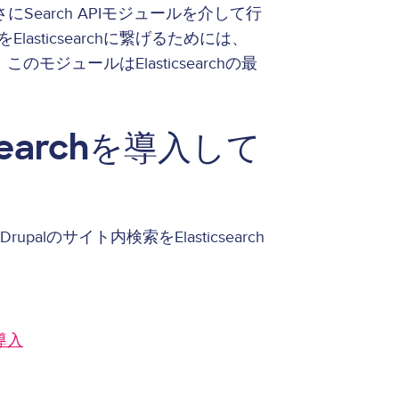
まさにSearch APIモジュールを介して行
lasticsearchに繋げるためには、
モジュールはElasticsearchの最
。
csearchを導入して
のサイト内検索をElasticsearch
の導入