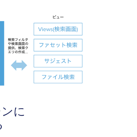
ジンに
る