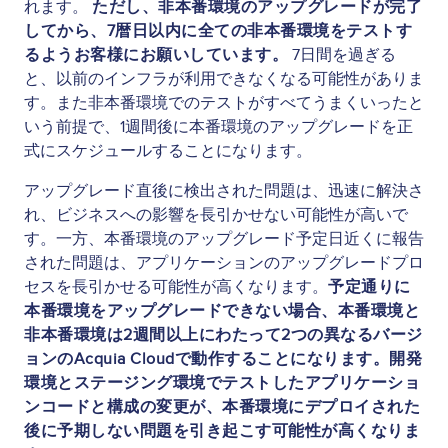
れます。
ただし、非本番環境のアップグレードが完了
してから、7暦日以内に全ての非本番環境をテストす
るようお客様にお願いしています。
7日間を過ぎる
と、以前のインフラが利用できなくなる可能性がありま
す。また非本番環境でのテストがすべてうまくいったと
いう前提で、1週間後に本番環境のアップグレードを正
式にスケジュールすることになります。
アップグレード直後に検出された問題は、迅速に解決さ
れ、ビジネスへの影響を長引かせない可能性が高いで
す。一方、本番環境のアップグレード予定日近くに報告
された問題は、アプリケーションのアップグレードプロ
セスを長引かせる可能性が高くなります。
予定通りに
本番環境をアップグレードできない場合、本番環境と
非本番環境は2週間以上にわたって2つの異なるバージ
ョンのAcquia Cloudで動作することになります。開発
環境とステージング環境でテストしたアプリケーショ
ンコードと構成の変更が、本番環境にデプロイされた
後に予期しない問題を引き起こす可能性が高くなりま