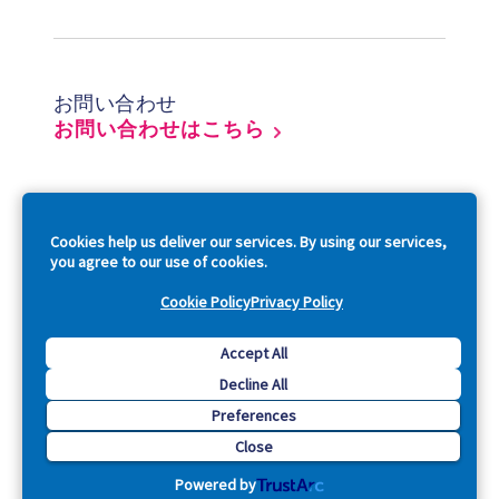
Footer
お問い合わせ
お問い合わせはこちら
So
Cookies help us deliver our services. By using our services,
you agree to our use of cookies.
Cookie Policy
Privacy Policy
Copyright © 2026 Acquia, Inc. All Rights Reserved.
Accept All
Decline All
Drupal is a registered trademark of Dries Buytaert.
Preferences
Close
Powered by