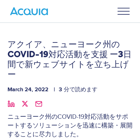
Skip
Primary
to
U
Menu
main
content
アクイア、ニューヨーク州の
COVID-19対応活動を支援 ー3日
間で新ウェブサイトを立ち上げ
ー
March 24, 2022
3 分で読めます
ニューヨーク州のCOVID-19対応活動をサポ
ートするソリューションを迅速に構築・展開
することに尽力しました。