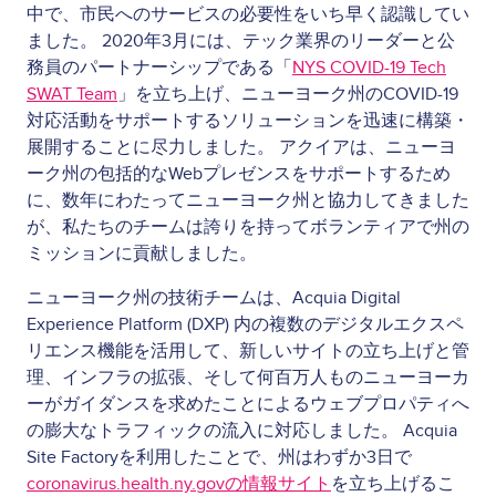
中で、市民へのサービスの必要性をいち早く認識してい
ました。 2020年3月には、テック業界のリ
ーダーと公
務員のパートナー
シップである「
NYS COVID-19 Tech
SWAT Team
」を立ち上げ、ニューヨーク州のCOVID-19
対応活動をサポートするソリューションを迅速に構築・
展開することに尽力しました。 アクイアは、ニューヨ
ーク州の包括的なWebプレゼンスをサポートするため
に、数年にわたってニューヨーク州と協力してきました
が、私たちのチームは誇りを持ってボランティアで州の
ミッションに貢献しました。
ニューヨーク州の技術チームは、Acquia Digital
Experience Platform (DXP) 内の複数のデジタルエクスペ
リエンス機能を活用して、新しいサイトの立ち上げと管
理、インフラの拡張、そして何百万人ものニューヨーカ
ーがガイダンスを求めたことによるウェブプロパティへ
の膨大なトラフィックの流入に対応しました。 Acquia
Site Factoryを利用したことで、州はわずか3日で
coronavi
rus.health.ny.
govの情報サイト
を立ち上げるこ