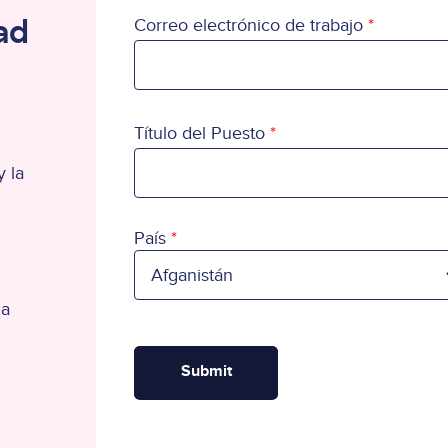
ad
Correo electrónico de trabajo
Título del Puesto
 la
País
País
la