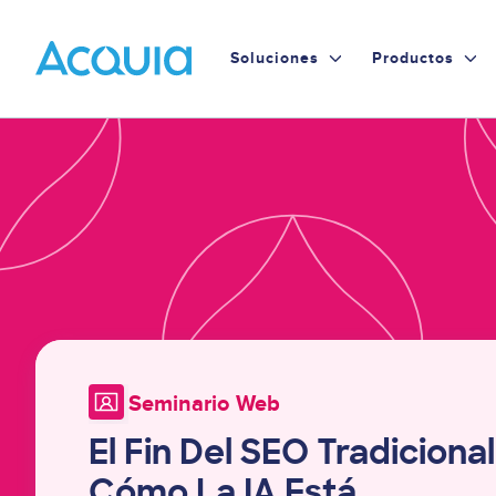
Skip
to
Primary
Soluciones
Productos
main
content
Menu
Image
Seminario Web
El Fin Del SEO Tradicional
Cómo La IA Está