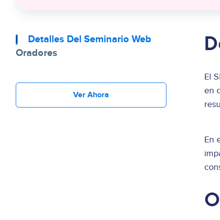
D
Detalles Del Seminario Web
Oradores
El S
en 
Ver Ahora
res
En e
impa
con
O