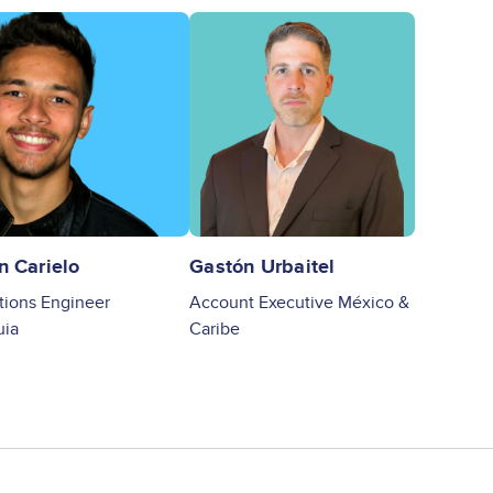
ge
Image
n Carielo
Gastón Urbaitel
tions Engineer
Account Executive México &
uia
Caribe