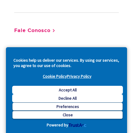
Fale Conosco
So
Cookies help us deliver our services. By using our services,
you agree to our use of cookies.
Cookie Policy
Privacy Policy
Copyright © 2026 Acquia, Inc. All Rights Reserved.
Accept All
Decline All
Drupal is a registered trademark of Dries Buytaert.
Preferences
Close
Powered by