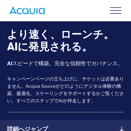
Skip
Primary
to
U
Menu
main
content
より速く、ローンチ。
AIに発見される。
AIスピードで構築。完全な信頼性でガバナンス。
キャンペーンページの立ち上げに、チケットは必要あり
ません。Acquia Sourceがどのようにデジタル体験の構
築、最適化、スケーリングをサポートするかご覧くださ
い。すべてのステップでAIが伴走します。
詳細へジャンプ