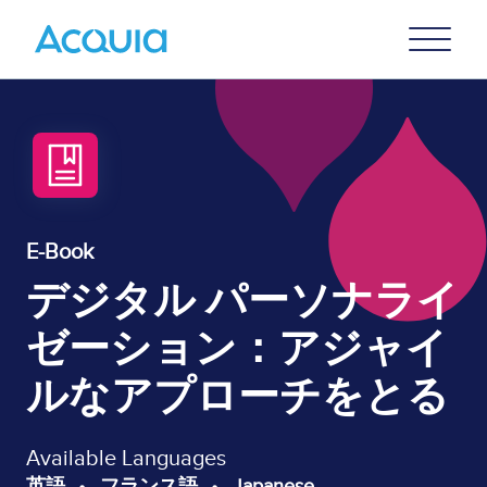
Skip
Primary
to
U
Menu
main
content
E-Book
デジタル パーソナライ
ゼーション：アジャイ
ルなアプローチをとる
Available Languages
英語
フランス語
Japanese