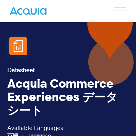
Skip
Primary
to
U
Menu
main
content
Datasheet
Acquia Commerce
Experiences データ
シート
Available Languages
英語
Japanese