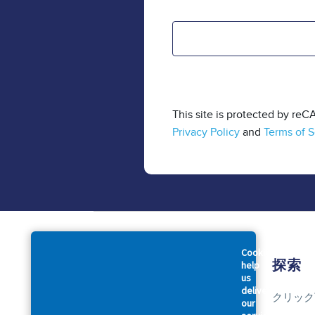
This site is protected by r
Privacy Policy
and
Terms of S
Cookies
会社概要
探索
help
us
deliver
アクイアについて
クリック
our