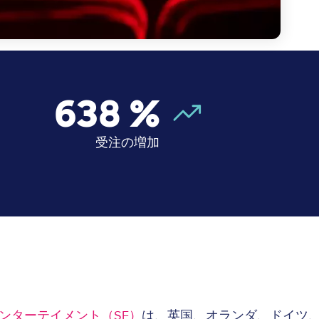
638
%
受注の増加
ンターテイメント（SE）
は、英国、オランダ、ドイツ