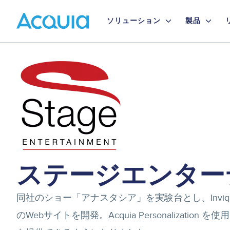
Skip
Primary
to
ソリューション
製品
main
Menu
content
Image
ステージエンター
同社のショー「アナスタシア」を実験台とし、Inviqa社と協力
のWebサイトを開発。Acquia Personalizat