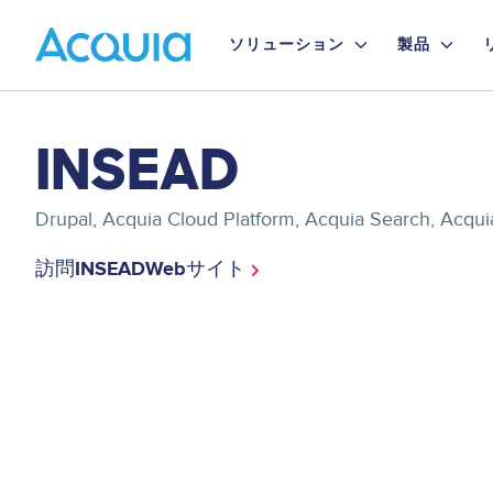
Skip
Primary
to
ソリューション
製品
main
Menu
content
Asset
INSEAD
reference
Drupal, Acquia Cloud Platform, Acquia Search, Acquia
訪問INSEADWebサイト
Asset
reference