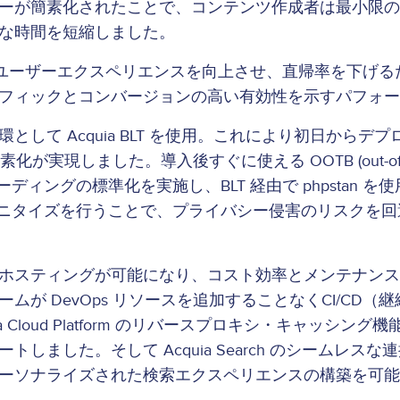
ーが簡素化されたことで、コンテンツ作成者は最小限の
な時間を短縮しました。
ユーザーエクスペリエンスを向上させ、直帰率を下げるため
フィックとコンバージョンの高い有効性を示すパフォー
して Acquia BLT を使用。これにより初日から
が実現しました。導入後すぐに使える OOTB (out-of
 を使用してコーディングの標準化を実施し、BLT 経由で php
のサニタイズを行うことで、プライバシー侵害のリスクを
ングが可能になり、コスト効率とメンテナンスの簡素化が実現。
が DevOps リソースを追加することなくCI/CD
 Cloud Platform のリバースプロキシ・キャッ
トしました。そして Acquia Search のシームレス
ーソナライズされた検索エクスペリエンスの構築を可能