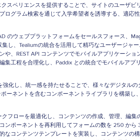
エクスペリエンスを提供することで、サイトのユーザビ
プログラム検索を通じて入学希望者を誘導する、適応性
EAD のウェブプラットフォームをセールスフォース、Magento、B
ーの行動を収集し、Tealiumの統合を活用して精巧なユーザー
や、REST API コンテンツでモバイルアプリケーシ
集工程を合理化し、Paddix との統合でモバイルア
を強化し、統一感を持たせることで、様々なデジタルの
なコンポーネントを含むコンポーネントライブラリを構築し、
ークフローを最適化し、コンテンツの作成、管理、編集
ンポーネントを再利用してフォームの数を 250 から 
的なコンテンツテンプレートを実装し、コンテンツの構