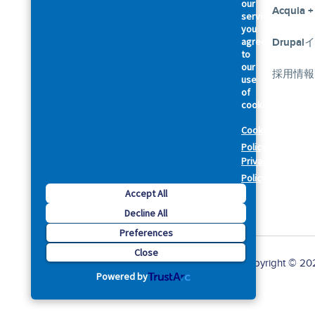
our
幹部紹介
Acquia +
services,
you
agree
私たちのお約束
Drupa
Footer
to
our
法律規約関連
採用情報
use
of
cookies.
セキュリティ
Cookie
プライバシーポリシー
Policy
Privacy
Cookie Preferences
Policy
Accept All
Decline All
Preferences
Close
Copyright © 2026
Powered by