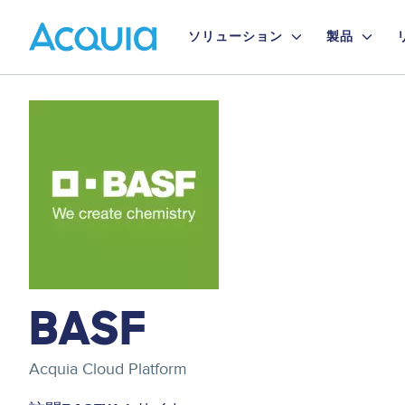
Skip
Primary
to
ソリューション
製品
main
Menu
content
Image
BASF
Acquia Cloud Platform