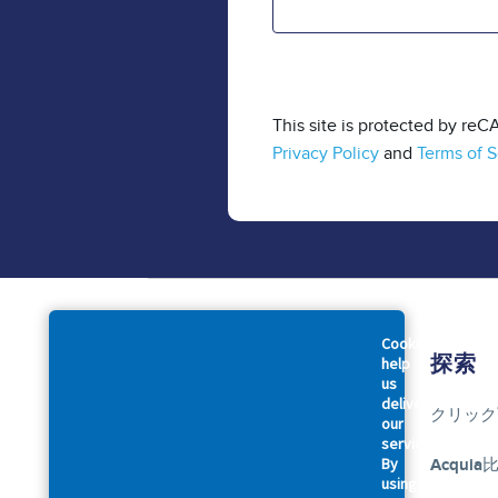
This site is protected by r
Privacy Policy
and
Terms of S
Cookies
会社概要
探索
help
us
deliver
アクイアについて
クリック
our
services.
By
アクセシビリティに関する声明
Acquia
using