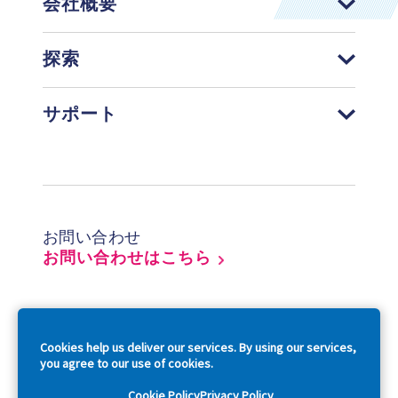
会社概要
探索
サポート
Footer
お問い合わせ
お問い合わせはこちら
So
Cookies help us deliver our services. By using our services,
you agree to our use of cookies.
Cookie Policy
Privacy Policy