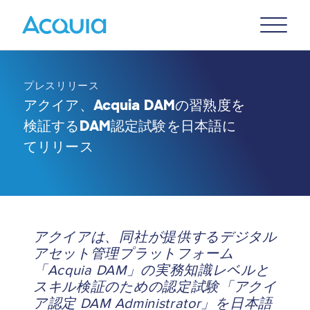
Skip
Primary
to
U
Menu
main
content
プレスリリース
アクイア、Acquia DAMの習熟度を
検証するDAM認定試験を日本語に
てリリース
アクイアは、同社が提供するデジタル
アセット管理プラットフォーム
「Acquia DAM」の実務知識レベルと
スキル検証のための認定試験「アクイ
ア認定 DAM Administrator」を日本語