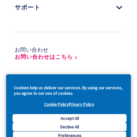
サポート
Footer
お問い合わせ
お問い合わせはこちら
So
Cookies help us deliver our services. By using our services,
you agree to our use of cookies.
Cookie Policy
Privacy Policy
Copyright © 2026 Acquia, Inc. All Rights Reserved.
Accept All
Decline All
Drupal is a registered trademark of Dries Buytaert.
Preferences