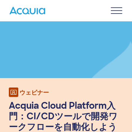
Skip
Primary
to
U
Menu
main
Image
content
ウェビナー
Acquia Cloud Platform入
門：CI/CDツールで開発ワ
ークフローを自動化しよう