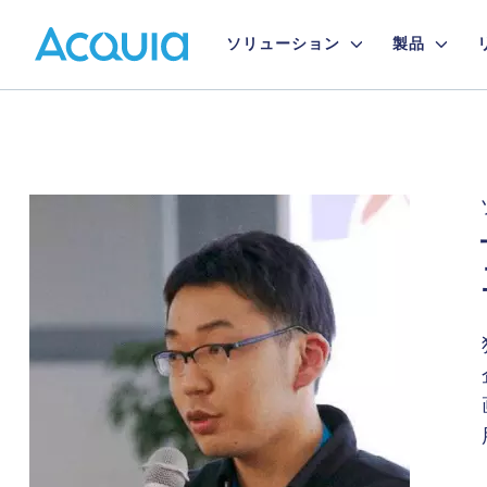
Skip
Primary
to
ソリューション
製品
main
Menu
content
Image