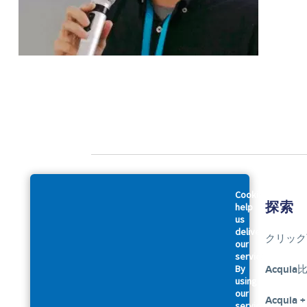
Cookies
会社概要
探索
help
us
deliver
アクイアについて
クリック
our
services.
By
アクセシビリティに関する声明
Acquia
using
our
幹部紹介
Acquia +
services,