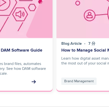
Blog Article
7 分
? DAM Software Guide
How to Manage Social 
Learn how digital asset ma
the most out of your social 
s brand files, automates
ery. See how DAM software
cale.
Brand Management