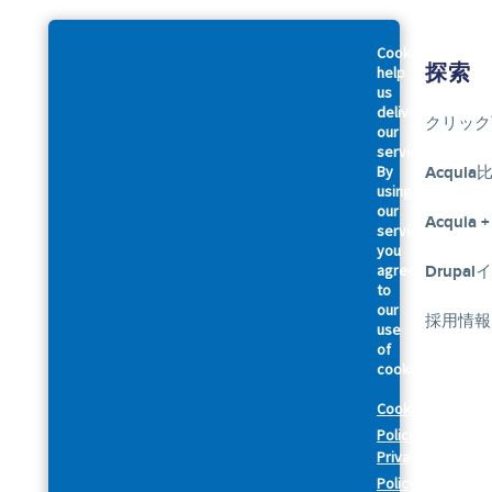
Cookies
会社概要
探索
help
us
deliver
アクイアについて
クリック
our
services.
By
アクセシビリティに関する声明
Acquia
using
our
幹部紹介
Acquia +
services,
you
agree
私たちのお約束
Drupa
Footer
to
our
法律規約関連
採用情報
use
of
cookies.
セキュリティ
Cookie
プライバシーポリシー
Policy
Privacy
Cookie Preferences
Policy