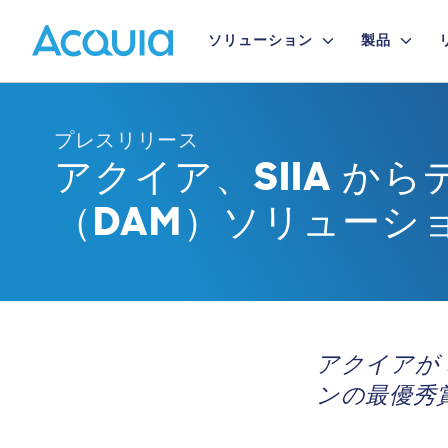
Skip
Primary
to
ソリューション
製品
main
Menu
content
プレスリリース
アクイア、SIIA か
（DAM）ソリューシ
アクイアが 
ンの最優秀