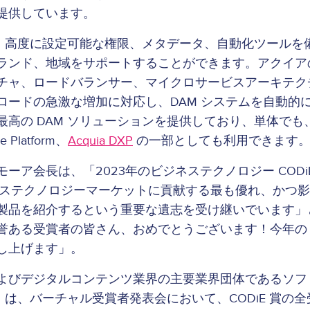
提供しています。
AM は、高度に設定可能な権限、メタデータ、自動化ツール
ランド、地域をサポートすることができます。アクイア
チャ、ロードバランサー、マイクロサービスアーキテク
ロードの急激な増加に対応し、DAM システムを自動的
高の DAM ソリューションを提供しており、単体でも、Acq
ce Platform、
Acquia DXP
の一部としても利用できます
ス・モーア会長は、「2023年のビジネステクノロジー COD
ビジネステクノロジーマーケットに貢献する最も優れ、かつ
製品を紹介するという重要な遺志を受け継いでいます」
誉ある受賞者の皆さん、おめでとうございます！今年の CO
し上げます」。
よびデジタルコンテンツ業界の主要業界団体であるソフ
A）は、バーチャル受賞者発表会において、CODiE 賞の