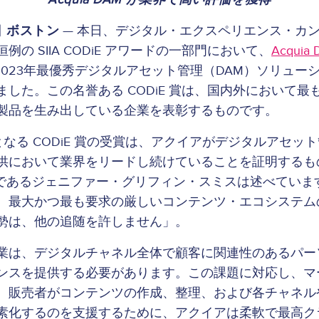
日 ボストン
— 本日、デジタル・エクスペリエンス・カ
の SIIA CODiE アワードの一部門において、
Acquia
ve®）が2023年最優秀デジタルアセット管理（DAM）ソリュ
ました。この名誉ある CODiE 賞は、国内外において最
製品を生み出している企業を表彰するものです。
なる CODiE 賞の受賞は、アクイアがデジタルアセッ
供において業界をリードし続けていることを証明するも
 であるジェニファー・グリフィン・スミスは述べています。
、最大かつ最も要求の厳しいコンテンツ・エコシステム
勢は、他の追随を許しません」。
業は、デジタルチャネル全体で顧客に関連性のあるパー
ンスを提供する必要があります。この課題に対応し、マ
、販売者がコンテンツの作成、整理、および各チャネル
素化するのを支援するために、アクイアは柔軟で最高クラス