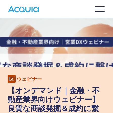
Skip
Primary
to
U
Menu
main
Image
content
ウェビナー
【オンデマンド｜金融・不
動産業界向けウェビナー】
良質な商談発掘＆成約に繋