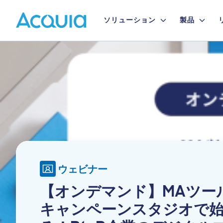
Skip
Primary
to
ソリューション
製品
main
Menu
content
Image
ウェビナー
【オンデマンド】MAツー
キャンペーンスタジオで