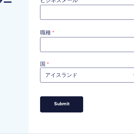
マー
ビジネスメール
オ
職種
国
国