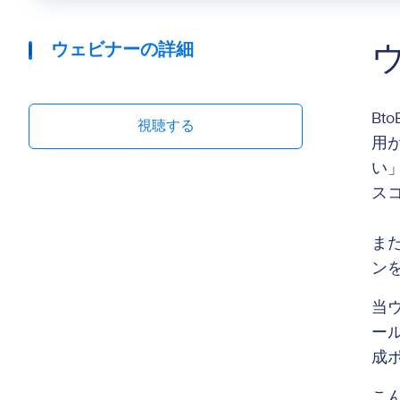
ウェビナーの詳細
B
視聴する
用
い
ス
ま
ン
当
ー
成
こ