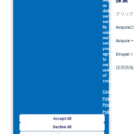
会社概要
探索
help
us
deliver
アクイアについて
クリック
our
services.
By
アクセシビリティに関する声明
Acquia
using
our
幹部紹介
Acquia +
services,
you
agree
私たちのお約束
Drupa
Footer
to
our
法律規約関連
採用情報
use
of
cookies.
セキュリティ
Cookie
プライバシーポリシー
Policy
Privacy
Cookie Preferences
Policy
Accept All
Decline All