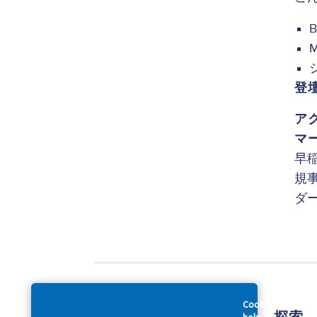
登
ア
マ
早
規
ダ
Cookies