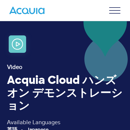
Skip
Primary
to
U
Menu
main
content
Video
Acquia Cloud ハンズ
オン デモンストレーシ
ョン
Available Languages
英語
Japanese