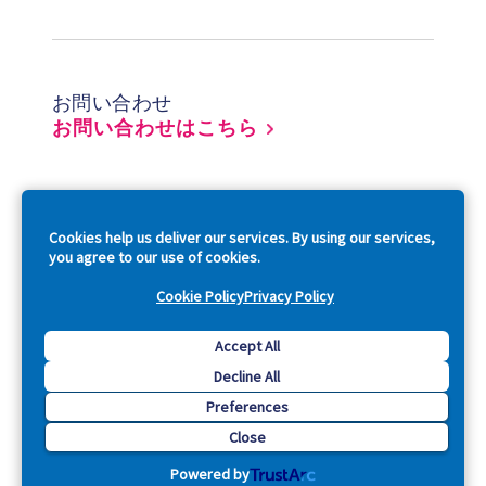
Footer
お問い合わせ
お問い合わせはこちら
So
Cookies help us deliver our services. By using our services,
you agree to our use of cookies.
Cookie Policy
Privacy Policy
Copyright © 2026 Acquia, Inc. All Rights Reserved.
Accept All
Decline All
Drupal is a registered trademark of Dries Buytaert.
Preferences
Close
Powered by