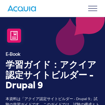
Skip
Primary
to
U
Menu
main
content
E-Book
学習ガイド：アクイア
認定サイトビルダー -
Drupal 9
Page
本資料は「アクイア認定サイトビルダー - Drupal 9」試
験の学習ガイドです。このガイドでは、試験の構成とト
Content