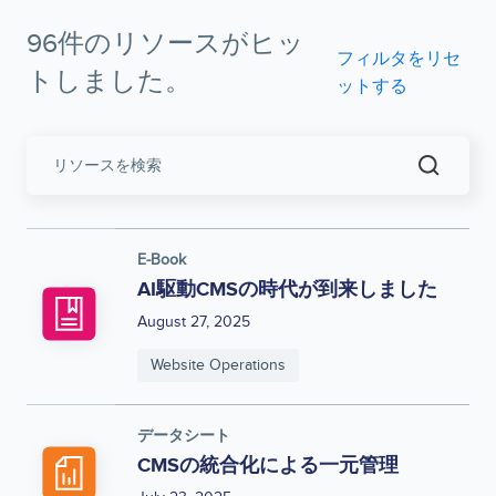
96件のリソースがヒッ
フィルタをリセ
トしました。
ットする
リ
ソ
ー
ス
を
E-Book
検
AI駆動CMSの時代が到来しました
索
August 27, 2025
Website Operations
データシート
CMSの統合化による一元管理