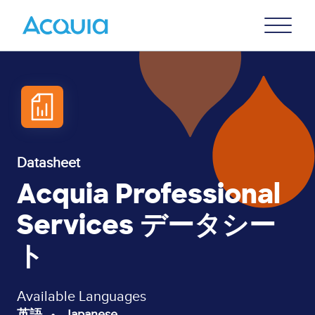
Skip
Primary
to
U
Menu
main
content
Datasheet
Acquia Professional
Services データシー
ト
Available Languages
英語
Japanese