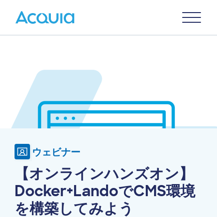
Skip
Primary
to
U
Menu
main
Image
content
ウェビナー
【オンラインハンズオン】
Docker+LandoでCMS環境
を構築してみよう