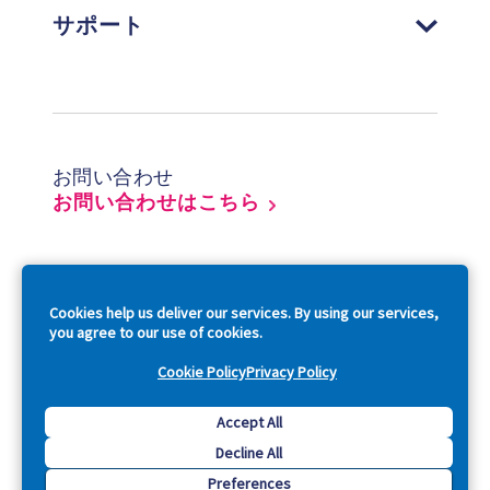
サポート
Footer
お問い合わせ
お問い合わせはこちら
So
Cookies help us deliver our services. By using our services,
you agree to our use of cookies.
Cookie Policy
Privacy Policy
Copyright © 2026 Acquia, Inc. All Rights Reserved.
Accept All
Decline All
Drupal is a registered trademark of Dries Buytaert.
Preferences