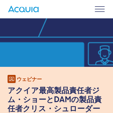
Skip
Primary
to
U
Menu
main
Image
content
ウェビナー
アクイア最高製品責任者ジ
ム・ショーとDAMの製品責
任者クリス・シュローダー