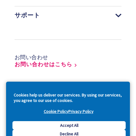
サポート
Footer
お問い合わせ
お問い合わせはこちら
So
Cookies help us deliver our services. By using our services,
you agree to our use of cookies.
Cookie Policy
Privacy Policy
Copyright © 2026 Acquia, Inc. All Rights Reserved.
Accept All
Decline All