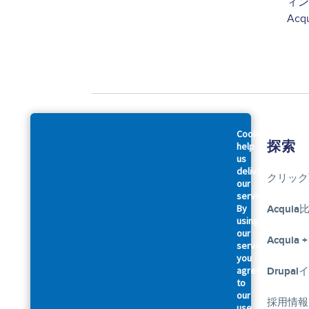
ィン
Acq
Cookies
会社概要
探索
help
us
deliver
アクイアについて
クリック
our
services.
By
アクセシビリティに関する声明
Acquia
using
our
幹部紹介
Acquia +
services,
you
agree
私たちのお約束
Drupa
Footer
to
our
法律規約関連
採用情報
use