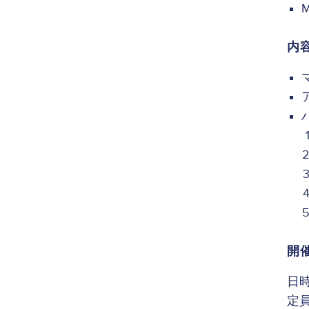
内
開
日時：
定