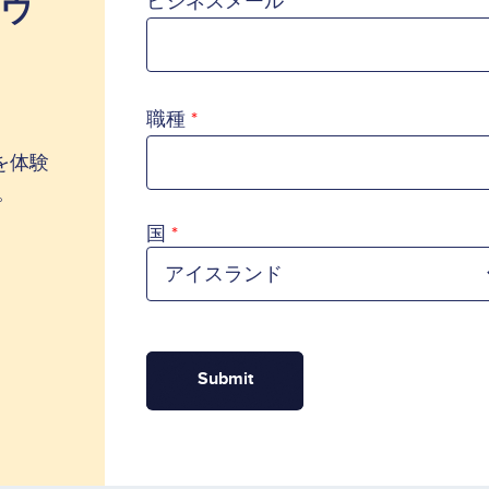
ンウ
ビジネスメール
職種
作を体験
。
国
国