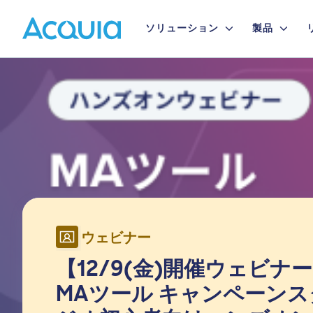
Skip
Primary
to
ソリューション
製品
main
Menu
content
Image
ウェビナー
【12/9(金)開催ウェビナ
MAツール キャンペーンス