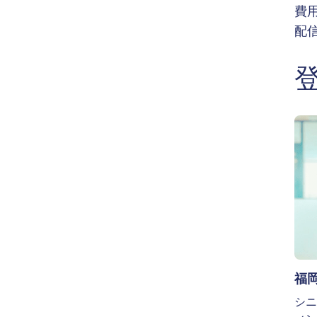
費
配
Ima
福岡
シニ