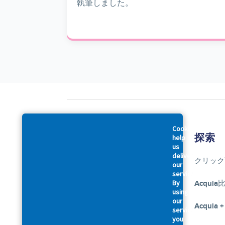
執筆しました。
Cookies
会社概要
探索
help
us
deliver
アクイアについて
クリック
our
services.
By
アクセシビリティに関する声明
Acquia
using
our
幹部紹介
Acquia +
services,
you