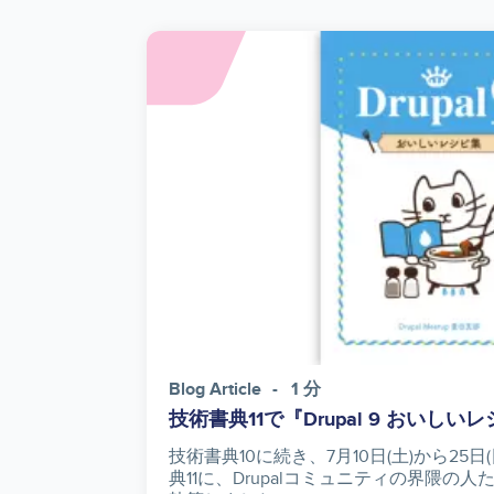
Image
Blog Article
1 分
技術書典11で『Drupal 9 おいし
技術書典10に続き、7月10日(土)から25
典11に、Drupalコミュニティの界隈の