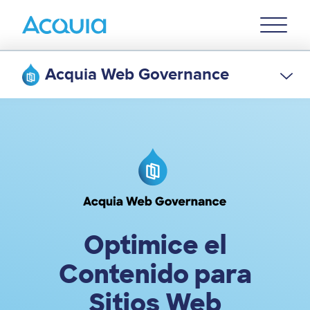
Skip
Primary
to
U
Menu
main
content
Acquia Web Governance
Image
Optimice el
Contenido para
Sitios Web