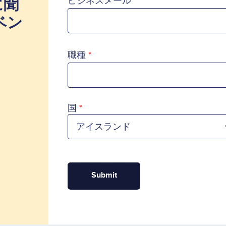
に聞
ビジネスメール
ベン
職種
国
国