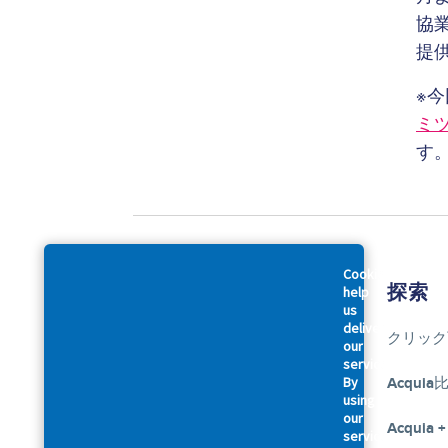
協業
提
※
ミ
す
Cookies
会社概要
探索
help
us
deliver
アクイアについて
クリック
our
services.
By
アクセシビリティに関する声明
Acquia
using
our
幹部紹介
Acquia +
services,