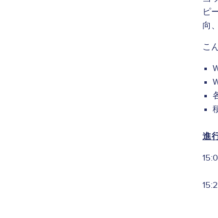
ピ
向
こ
進
15
ア
15
株
株