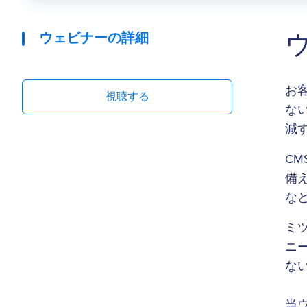
ウェビナーの詳細
お
視聴する
な
減
C
備
な
ミ
ニ
な
当