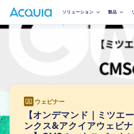
Skip
Primary
to
ソリューション
製品
main
Menu
content
Image
ウェビナー
【オンデマンド｜ミツエ
ンクス&アクイアウェビナ