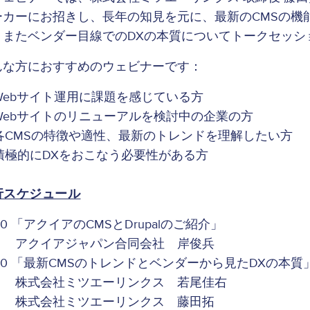
ーカーにお招きし、長年の知見を元に、最新のCMSの機
、またベンダー目線でのDXの本質についてトークセッシ
んな方におすすめのウェビナーです：
Webサイト運用に課題を感じている方
Webサイトのリニューアルを検討中の企業の方
各CMSの特徴や適性、最新のトレンドを理解したい方
積極的にDXをおこなう必要性がある方
行スケジュール
:00 「アクイアのCMSとDrupalのご紹介」
クイアジャパン合同会社 岸俊兵
:20 「最新CMSのトレンドとベンダーから見たDXの本
式会社ミツエーリンクス 若尾佳右
式会社ミツエーリンクス 藤田拓