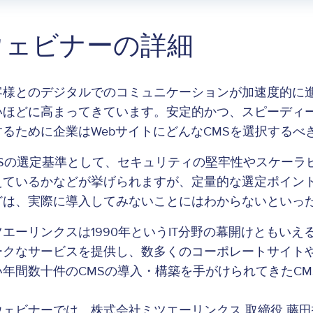
ウェビナーの詳細
客様とのデジタルでのコミュニケーションが加速度的に進
いほどに高まってきています。安定的かつ、スピーディ
するために企業はWebサイトにどんなCMSを選択するべ
MSの選定基準として、セキュリティの堅牢性やスケーラ
えているかなどが挙げられますが、定量的な選定ポイン
どは、実際に導入してみないことにはわからないといっ
ツエーリンクスは1990年というIT分野の幕開けともい
ークなサービスを提供し、数多くのコーポレートサイトや
い年間数十件のCMSの導入・構築を手がけられてきたC
ウェビナーでは、株式会社ミツエーリンクス 取締役 藤