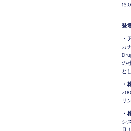
16
登
・
カ
Dr
の社
と
・
2
リ
・
シ
月