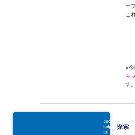
ープ
こ
※
キ
す
Cookies
会社概要
探索
help
us