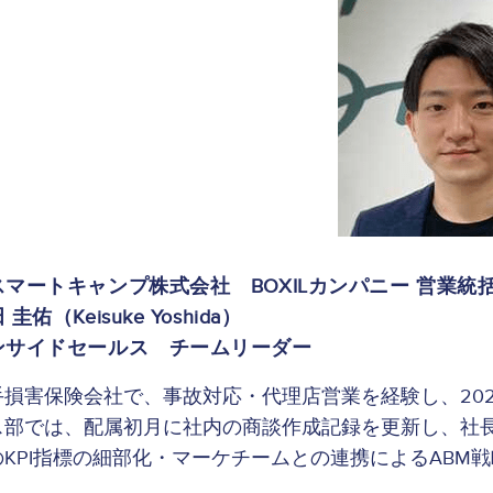
Image
スマートキャンプ株式会社 BOXILカンパニー 営業統
 圭佑（Keisuke Yoshida）
ンサイドセールス チームリーダー
手損害保険会社で、事故対応・代理店営業を経験し、20
ス部では、配属初月に社内の商談作成記録を更新し、社長
のKPI指標の細部化・マーケチームとの連携によるABM