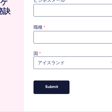
ーケ
ビジネスメール
秘訣
職種
国
国