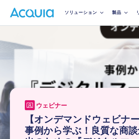
Skip
Primary
to
ソリューション
製品
main
Menu
content
Image
ウェビナー
【オンデマンドウェビナ
事例から学ぶ！良質な商談