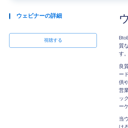
ウェビナーの詳細
B
視聴する
質
す
良
ー
供
営
ッ
ー
当ウ
け