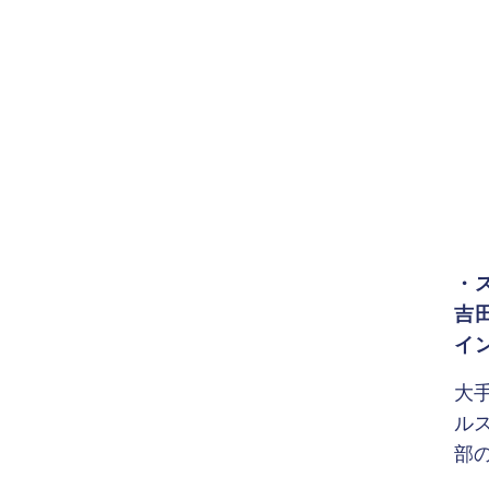
・
吉田
イ
大
ル
部