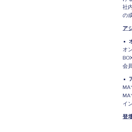
社
の
ア
オ
BO
会員
M
MA
イン
登