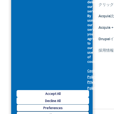
deliver
アクイアについて
クリック
our
services.
By
アクセシビリティに関する声明
Acquia
using
our
幹部紹介
Acquia +
services,
you
agree
私たちのお約束
Drupa
Footer
to
our
法律規約関連
採用情報
use
of
cookies.
セキュリティ
Cookie
プライバシーポリシー
Policy
Privacy
Cookie Preferences
Policy
Accept All
Decline All
Preferences