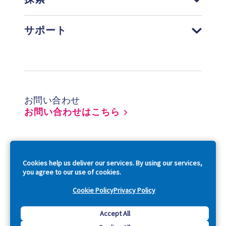
サポート
Footer
お問い合わせ
お問い合わせはこちら
So
Cookies help us deliver our services. By using our services,
you agree to our use of cookies.
Cookie Policy
Privacy Policy
Copyright © 2026 Acquia, Inc. All Rights Reserved.
Accept All