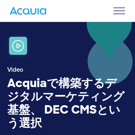
Skip
Primary
to
U
Menu
main
content
Video
Acquiaで構築するデ
ジタルマーケティング
基盤、 DEC CMSとい
う選択