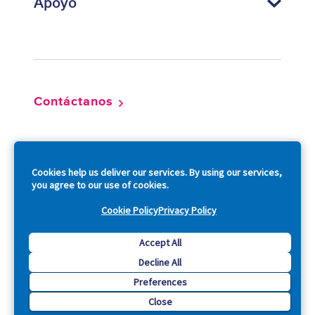
Apoyo
Footer
Contáctanos
So
Cookies help us deliver our services. By using our services,
you agree to our use of cookies.
Cookie Policy
Privacy Policy
Copyright © 2026 Acquia, Inc. All Rights Reserved.
Accept All
Decline All
Drupal is a registered trademark of Dries Buytaert.
Preferences
Close