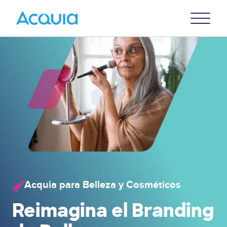
Skip
Primary
to
U
Menu
main
content
Acquia para Belleza y Cosméticos
Image
Reimagina el Branding