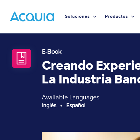
Skip
to
Primary
Soluciones
Productos
main
content
Menu
E-Book
Creando Experie
La Industria Ban
Available Languages
Inglés
Español
Page
Image