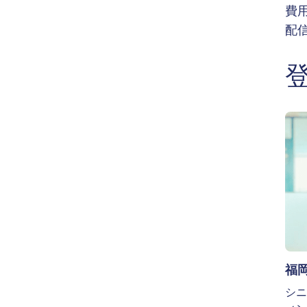
費
配
Ima
福岡
シニ