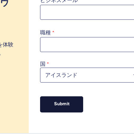
ンウ
ビジネスメール
職種
作を体験
。
国
国