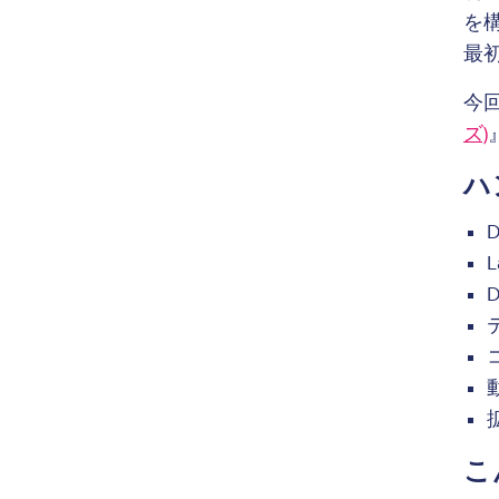
を構
最
今
ズ)
ハ
こ