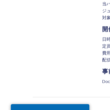
当ハ
ジ
対
開
日時：
定員
費
配信
事
Do