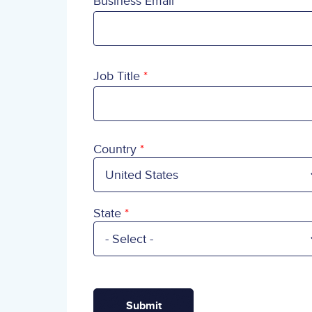
Business Email
Job Title
Country
Country
State